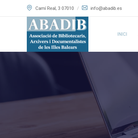
Skip
Camí Real, 3 07010
info@abadib.es
to
content
INICI