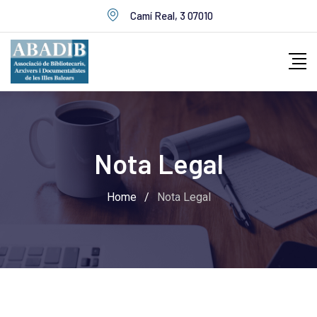
Skip
Camí Real, 3 07010
to
content
Nota Legal
Home
/
Nota Legal