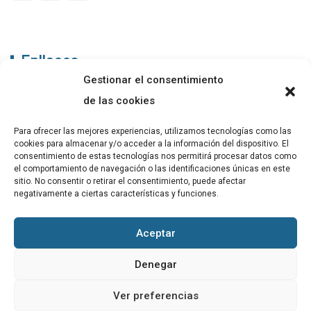
Enllaços
Gestionar el consentimiento
ABADIB
de las cookies
PUBLICACIONS
Para ofrecer las mejores experiencias, utilizamos tecnologías como las
cookies para almacenar y/o acceder a la información del dispositivo. El
CONTACTE
consentimiento de estas tecnologías nos permitirá procesar datos como
el comportamiento de navegación o las identificaciones únicas en este
sitio. No consentir o retirar el consentimiento, puede afectar
negativamente a ciertas características y funciones.
Altres
Aceptar
Avís Legal
Denegar
Cookies
Ver preferencias