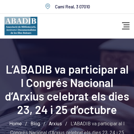
Skip
Camí Real, 3 07010
to
content
L’ABADIB va participar al
I Congrés Nacional
d’Arxius celebrat els dies
23, 24 i 25 d’octubre
Home
/
Blog
/
Arxius
/
L’ABADIB va participar al I
Congrés Nacional d’Arxius celebrat els dies 23, 24 i 25