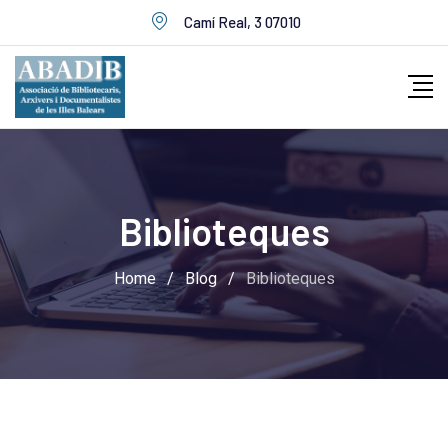
Skip
Camí Real, 3 07010
to
content
Biblioteques
Home
/
Blog
/
Biblioteques