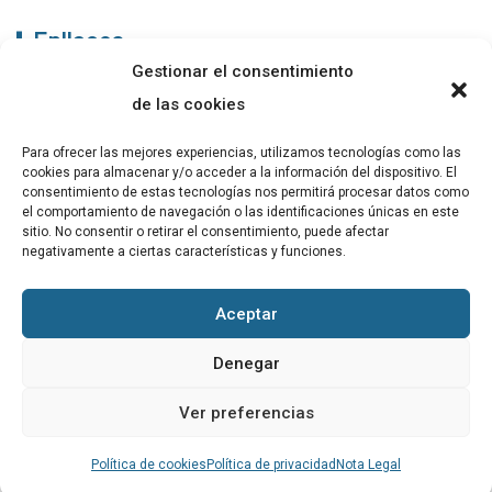
Enllaços
Gestionar el consentimiento
ABADIB
de las cookies
PUBLICACIONS
Para ofrecer las mejores experiencias, utilizamos tecnologías como las
cookies para almacenar y/o acceder a la información del dispositivo. El
CONTACTE
consentimiento de estas tecnologías nos permitirá procesar datos como
el comportamiento de navegación o las identificaciones únicas en este
sitio. No consentir o retirar el consentimiento, puede afectar
negativamente a ciertas características y funciones.
Altres
Aceptar
Avís Legal
Denegar
Cookies
Ver preferencias
Política de privacitat
Política de cookies
Política de privacidad
Nota Legal