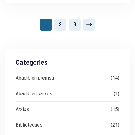
1
2
3
Categories
Abadib en premsa
(14)
Abadib en xarxes
(1)
Arxius
(15)
Biblioteques
(21)