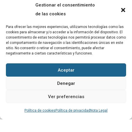
Gestionar el consentimiento
ABADIB
de las cookies
PUBLICACIONS
Para ofrecer las mejores experiencias, utilizamos tecnologías como las
cookies para almacenar y/o acceder a la información del dispositivo. El
CONTACTE
consentimiento de estas tecnologías nos permitirá procesar datos como
el comportamiento de navegación o las identificaciones únicas en este
sitio. No consentir o retirar el consentimiento, puede afectar
negativamente a ciertas características y funciones.
Altres
Aceptar
Avís Legal
Denegar
Cookies
Ver preferencias
Política de privacitat
Política de cookies
Política de privacidad
Nota Legal