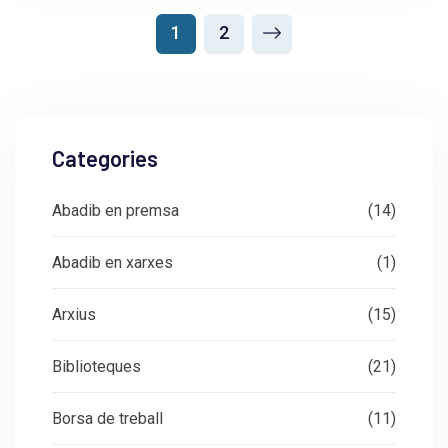
1
2
Categories
Abadib en premsa
(14)
Abadib en xarxes
(1)
Arxius
(15)
Biblioteques
(21)
Borsa de treball
(11)