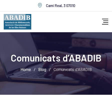
Skip
Camí Real, 3 07010
to
content
Comunicats d’ABADIB
Home
/
Blog
/
Comunicats d'ABADIB