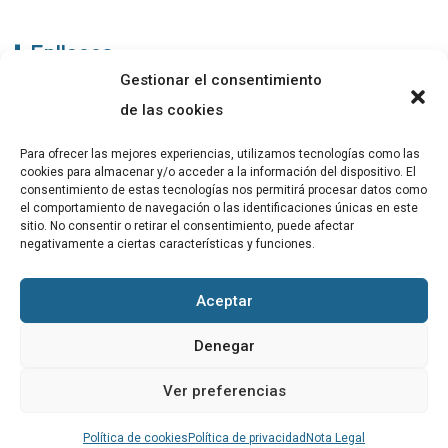
Enllaços
Gestionar el consentimiento
ABADIB
de las cookies
PUBLICACIONS
Para ofrecer las mejores experiencias, utilizamos tecnologías como las
cookies para almacenar y/o acceder a la información del dispositivo. El
CONTACTE
consentimiento de estas tecnologías nos permitirá procesar datos como
el comportamiento de navegación o las identificaciones únicas en este
sitio. No consentir o retirar el consentimiento, puede afectar
negativamente a ciertas características y funciones.
Altres
Aceptar
Avís Legal
Denegar
Cookies
Ver preferencias
Política de privacitat
Política de cookies
Política de privacidad
Nota Legal