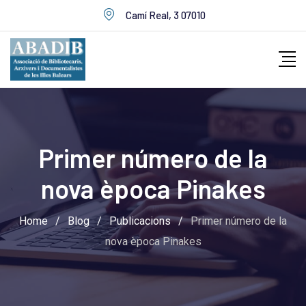
Skip
Camí Real, 3 07010
to
content
Primer número de la
nova època Pinakes
Home
/
Blog
/
Publicacions
/
Primer número de la
nova època Pinakes