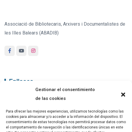
Associació de Bibliotecaris, Arxivers i Documentalistes de
les Illes Balears (ABADIB)
Enllaços
Gestionar el consentimiento
ABADIB
de las cookies
PUBLICACIONS
Para ofrecer las mejores experiencias, utilizamos tecnologías como las
cookies para almacenar y/o acceder a la información del dispositivo. El
CONTACTE
consentimiento de estas tecnologías nos permitirá procesar datos como
el comportamiento de navegación o las identificaciones únicas en este