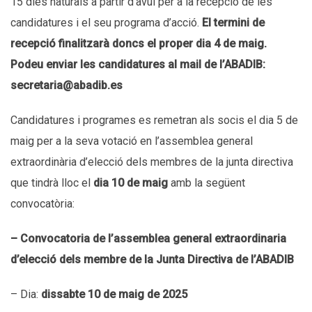
15 dies naturals a partir d’avui per a la recepció de les
candidatures i el seu programa d’acció.
El termini de
recepció finalitzarà doncs el proper dia
4
de maig.
Podeu enviar les candidatures al mail de l’ABADIB:
secretaria@abadib.es
Candidatures i programes es remetran als socis el dia 5 de
maig per a la seva votació en l’assemblea general
extraordinària d’elecció dels membres de la junta directiva
que tindrà lloc el
dia
10
de maig
amb la següent
convocatòria:
– Convocatoria de l’assemblea general extraordinaria
d’elecció dels membre de la Junta Directiva de l’ABADIB
– Dia:
dissabte
10
de maig de 2025