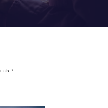
urants…?