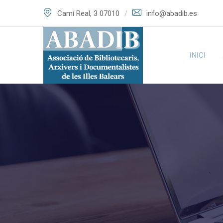
Skip
Camí Real, 3 07010
info@abadib.es
to
content
INICI