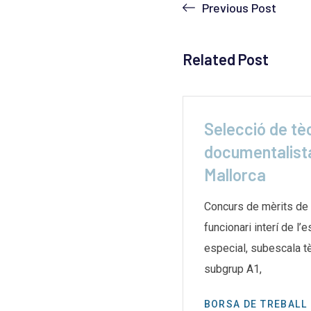
Previous Post
Related Post
ga indefinida a les
Selecció de tè
 de
documentalista
Mallorca
e les biblioteques de
aran una vaga indefinida el
Concurs de mèrits de 
g després d’un mes
funcionari interí de l’
especial, subescala te
subgrup A1,
BORSA DE TREBALL