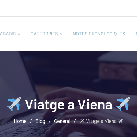
ABADIB
CATEGORIES
NOTES CRONOLÒGIQUES
Viatge a Viena
Home
/
Blog
/
General
/
Viatge a Viena