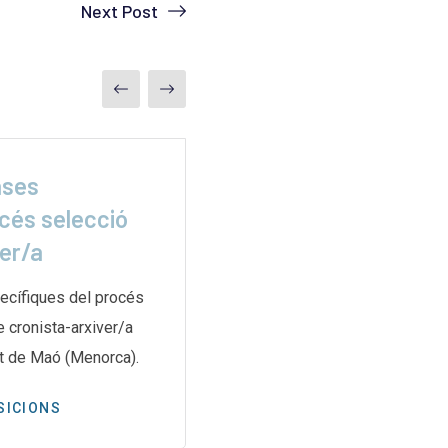
Next Post
ases
La misión secreta 
cés selecció
para rescatar
ver/a
L’article de ElDiario.es relat
secreta i complexa duta a te
ecífiques del procés
de les Nacions Unides per a
e cronista-arxiver/a
t de Maó (Menorca).
PREMSA
SICIONS