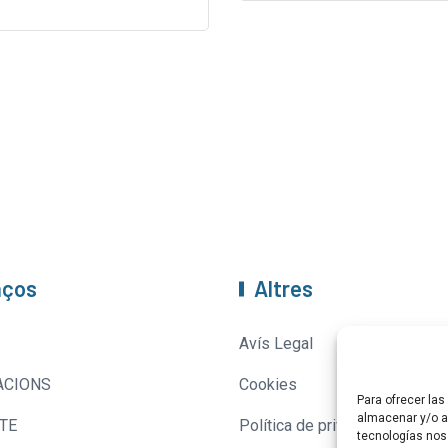
aços
Altres
Avís Legal
ACIONS
Cookies
Para ofrecer la
almacenar y/o ac
TE
Política de privacitat
tecnologías nos