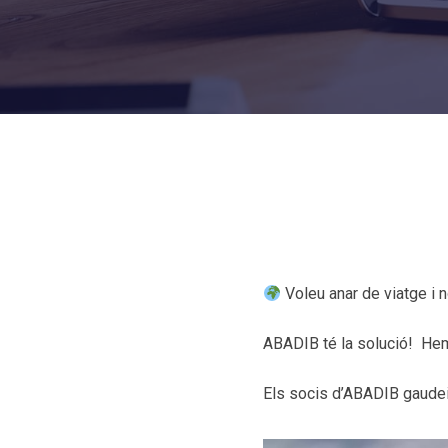
Voleu anar de viatge i n
ABADIB té la solució! Hem 
Els socis d’ABADIB gaud