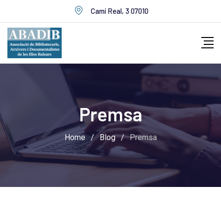
Skip
Camí Real, 3 07010
to
content
Premsa
Home
/
Blog
/
Premsa