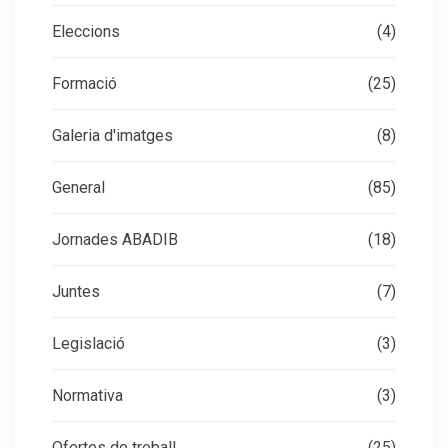
Eleccions
(4)
Formació
(25)
Galeria d'imatges
(8)
General
(85)
Jornades ABADIB
(18)
Juntes
(7)
Legislació
(3)
Normativa
(3)
Ofertes de treball
(25)