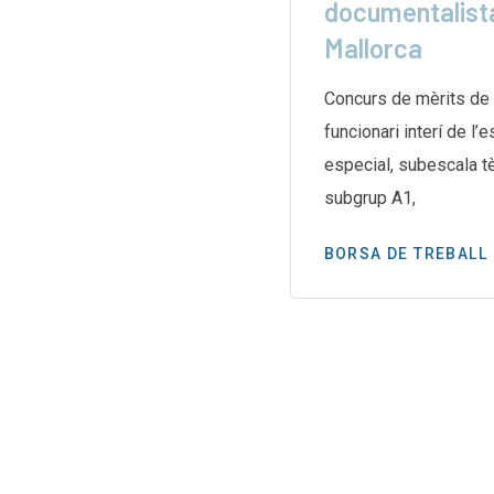
 de
documentalista
Mallorca
e les biblioteques de
aran una vaga indefinida el
Concurs de mèrits de 
g després d’un mes
funcionari interí de l’
especial, subescala te
subgrup A1,
BORSA DE TREBALL