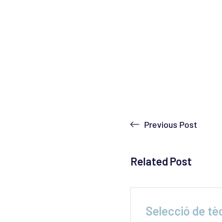
Previous Post
Related Post
ga indefinida a les
Selecció de tè