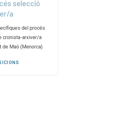
cés selecció
para rescatar
ver/a
L’article de ElDiario.es relat
secreta i complexa duta a te
ecífiques del procés
de les Nacions Unides per a
e cronista-arxiver/a
t de Maó (Menorca).
PREMSA
SICIONS