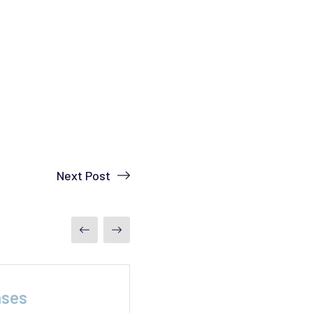
Next Post
ases
La misión secreta 