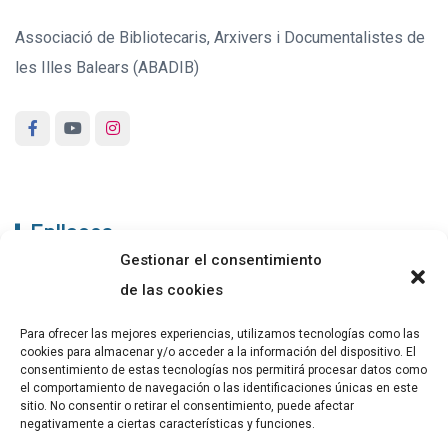
Associació de Bibliotecaris, Arxivers i Documentalistes de
les Illes Balears (ABADIB)
Enllaços
Gestionar el consentimiento
ABADIB
de las cookies
PUBLICACIONS
Para ofrecer las mejores experiencias, utilizamos tecnologías como las
cookies para almacenar y/o acceder a la información del dispositivo. El
CONTACTE
consentimiento de estas tecnologías nos permitirá procesar datos como
el comportamiento de navegación o las identificaciones únicas en este
sitio. No consentir o retirar el consentimiento, puede afectar
negativamente a ciertas características y funciones.