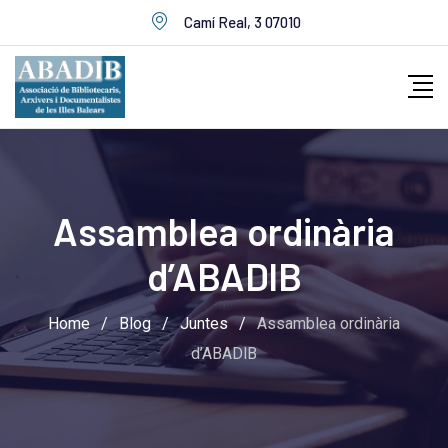
Skip
Camí Real, 3 07010
to
content
Assamblea ordinària
d’ABADlB
Home
/
Blog
/
Juntes
/
Assamblea ordinària
d’ABADlB