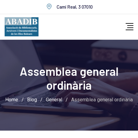
Skip
Camí Real, 3 07010
to
content
Assemblea general
ordinària
Home
/
Blog
/
General
/
Assemblea general ordinària