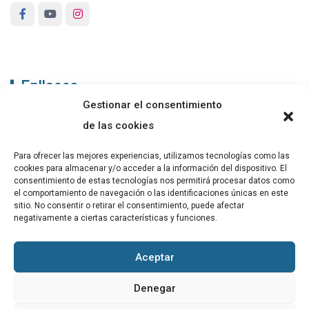
Enllaços
Gestionar el consentimiento
ABADIB
de las cookies
PUBLICACIONS
Para ofrecer las mejores experiencias, utilizamos tecnologías como las
cookies para almacenar y/o acceder a la información del dispositivo. El
CONTACTE
consentimiento de estas tecnologías nos permitirá procesar datos como
el comportamiento de navegación o las identificaciones únicas en este
sitio. No consentir o retirar el consentimiento, puede afectar
negativamente a ciertas características y funciones.
Altres
Aceptar
Avís Legal
Denegar
Cookies