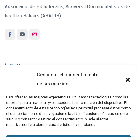
Associació de Bibliotecaris, Arxivers i Documentalistes de
les Illes Balears (ABADIB)
Enllaços
Gestionar el consentimiento
ABADIB
de las cookies
PUBLICACIONS
Para ofrecer las mejores experiencias, utilizamos tecnologías como las
cookies para almacenar y/o acceder a la información del dispositivo. El
CONTACTE
consentimiento de estas tecnologías nos permitirá procesar datos como
el comportamiento de navegación o las identificaciones únicas en este
sitio. No consentir o retirar el consentimiento, puede afectar
negativamente a ciertas características y funciones.
Altres