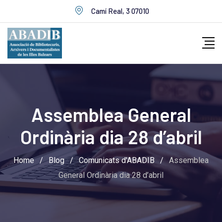
Skip
Camí Real, 3 07010
to
content
Assemblea General
Ordinària dia 28 d’abril
Home
/
Blog
/
Comunicats d'ABADIB
/
Assemblea
General Ordinària dia 28 d’abril