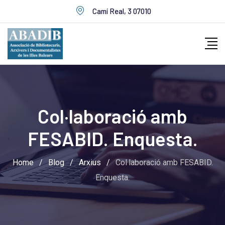
Skip
Camí Real, 3 07010
to
content
Col·laboració amb
FESABID. Enquesta.
Home
/
Blog
/
Arxius
/
Col·laboració amb FESABID.
Enquesta.