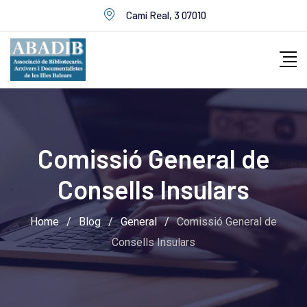
Skip
Camí Real, 3 07010
to
content
Comissió General de
Consells Insulars
Home
/
Blog
/
General
/
Comissió General de
Consells Insulars