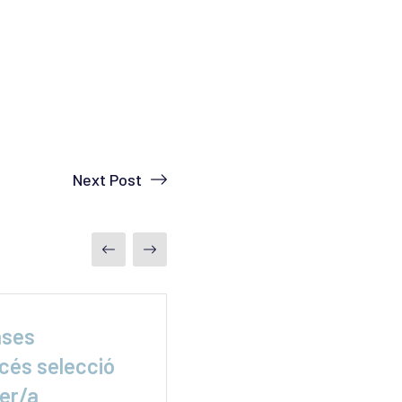
Next Post
ases
La misión secreta 
cés selecció
para rescatar
ver/a