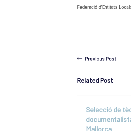
Federació d’Entitats Local
Previous Post
Related Post
ga indefinida a les
Selecció de tè
 de
documentalista
Mallorca