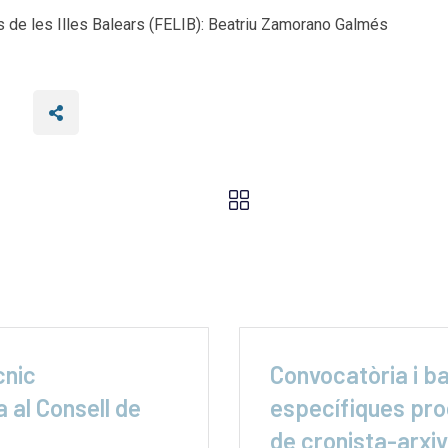
s de les Illes Balears (FELIB): Beatriu Zamorano Galmés
cnic
Convocatòria i b
 al Consell de
específiques pro
de cronista-arxi