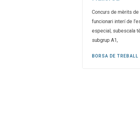
e les biblioteques de
aran una vaga indefinida el
Concurs de mèrits de 
g després d’un mes
funcionari interí de l’
especial, subescala te
subgrup A1,
BORSA DE TREBALL