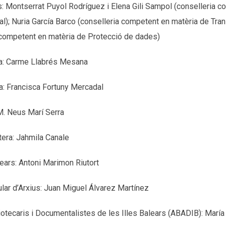
s: Montserrat Puyol Rodríguez i Elena Gili Sampol (conselleria 
al); Nuria García Barco (conselleria competent en matèria de Tran
a competent en matèria de Protecció de dades)
ca: Carme Llabrés Mesana
a: Francisca Fortuny Mercadal
 M. Neus Marí Serra
tera: Jahmila Canale
lears: Antoni Marimon Riutort
lar d’Arxius: Juan Miguel Álvarez Martínez
iotecaris i Documentalistes de les Illes Balears (ABADIB): Marí