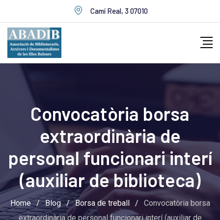
Skip
Camí Real, 3 07010
to
content
Convocatòria borsa
extraordinària de
personal funcionari interí
(auxiliar de biblioteca)
Home
/
Blog
/
Borsa de treball
/
Convocatòria borsa
extraordinària de personal funcionari interí (auxiliar de