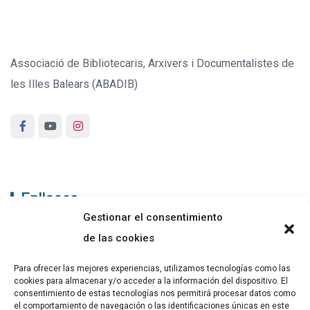
Associació de Bibliotecaris, Arxivers i Documentalistes de
les Illes Balears (ABADIB)
Enllaços
Gestionar el consentimiento
ABADIB
de las cookies
PUBLICACIONS
Para ofrecer las mejores experiencias, utilizamos tecnologías como las
cookies para almacenar y/o acceder a la información del dispositivo. El
CONTACTE
consentimiento de estas tecnologías nos permitirá procesar datos como
el comportamiento de navegación o las identificaciones únicas en este