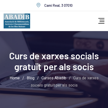
Skip
Camí Real, 3 07010
to
content
Curs de xarxes socials
gratuït per als socis
Home
/
Blog
/
Cursos Abadib
/
Curs de xarxes
socials gratuït per als socis