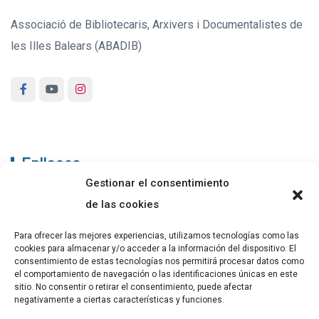
Associació de Bibliotecaris, Arxivers i Documentalistes de
les Illes Balears (ABADIB)
Enllaços
Gestionar el consentimiento
ABADIB
de las cookies
PUBLICACIONS
Para ofrecer las mejores experiencias, utilizamos tecnologías como las
cookies para almacenar y/o acceder a la información del dispositivo. El
CONTACTE
consentimiento de estas tecnologías nos permitirá procesar datos como
el comportamiento de navegación o las identificaciones únicas en este
sitio. No consentir o retirar el consentimiento, puede afectar
negativamente a ciertas características y funciones.