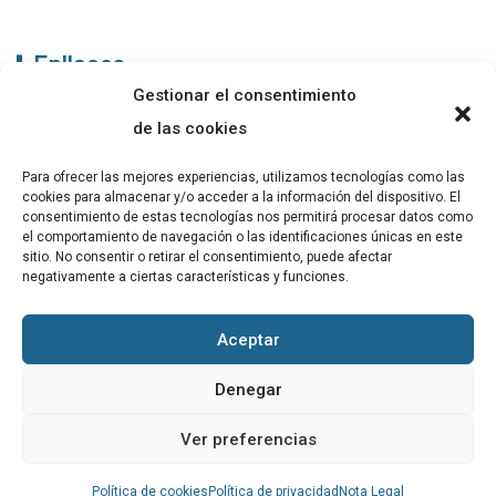
Enllaços
Gestionar el consentimiento
ABADIB
de las cookies
PUBLICACIONS
Para ofrecer las mejores experiencias, utilizamos tecnologías como las
cookies para almacenar y/o acceder a la información del dispositivo. El
CONTACTE
consentimiento de estas tecnologías nos permitirá procesar datos como
el comportamiento de navegación o las identificaciones únicas en este
sitio. No consentir o retirar el consentimiento, puede afectar
negativamente a ciertas características y funciones.
Altres
Aceptar
Avís Legal
Denegar
Cookies
Ver preferencias
Política de privacitat
Política de cookies
Política de privacidad
Nota Legal