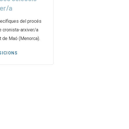
ver/a
L’article de ElDiario.es relat
secreta i complexa duta a te
ecífiques del procés
de les Nacions Unides per a
e cronista-arxiver/a
t de Maó (Menorca).
PREMSA
SICIONS