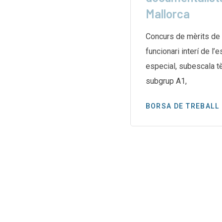
Mallorca
e les biblioteques de
aran una vaga indefinida el
Concurs de mèrits de 
g després d’un mes
funcionari interí de l’
especial, subescala te
subgrup A1,
BORSA DE TREBALL