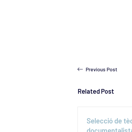
Previous Post
Related Post
ga indefinida a les
Selecció de tè
 de
documentalista