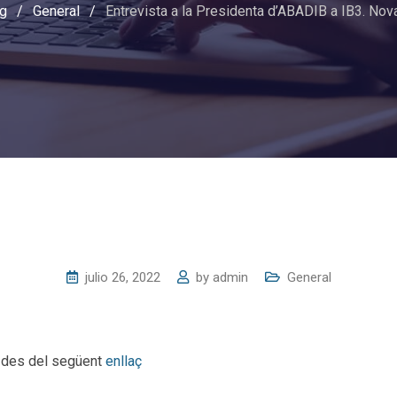
g
/
General
/
Entrevista a la Presidenta d’ABADIB a IB3. Nova 
julio 26, 2022
by
admin
General
o des del següent
enllaç