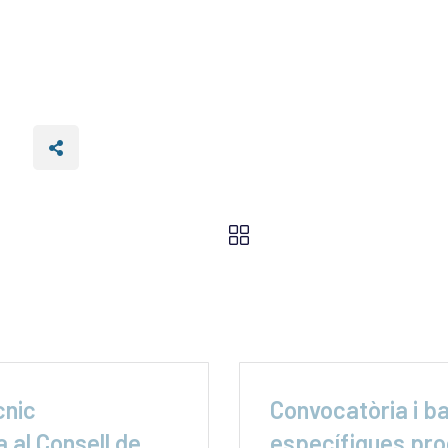
cnic
Convocatòria i b
 al Consell de
específiques pro