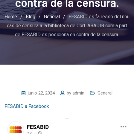
contra de la censura.
Home
/
Blog
/
General
/
FESABID es fa ressò del nou
cas de censura a la biblioteca de Cort. ABADIB com a part
de FESABID es posiciona en contra de la censura.
junio 22, 2024
by
admin
General
FESABID a Facebook