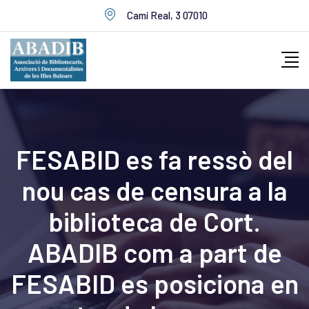
Skip
Camí Real, 3 07010
to
content
FESABID es fa ressò del
nou cas de censura a la
biblioteca de Cort.
ABADIB com a part de
FESABID es posiciona en