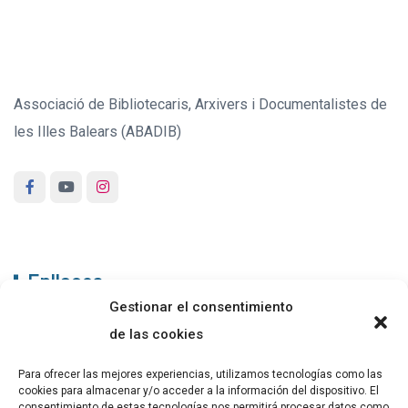
Associació de Bibliotecaris, Arxivers i Documentalistes de
les Illes Balears (ABADIB)
Enllaços
Gestionar el consentimiento
ABADIB
de las cookies
PUBLICACIONS
Para ofrecer las mejores experiencias, utilizamos tecnologías como las
cookies para almacenar y/o acceder a la información del dispositivo. El
CONTACTE
consentimiento de estas tecnologías nos permitirá procesar datos como