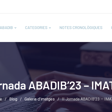
ABADIB
CATEGORIES
NOTES CRONOLÒGIQUES
ornada ABADIB’23 – IM
e
/
Blog
/
Galeria d'imatges
/
II Jornada ABADIB’23 – IM