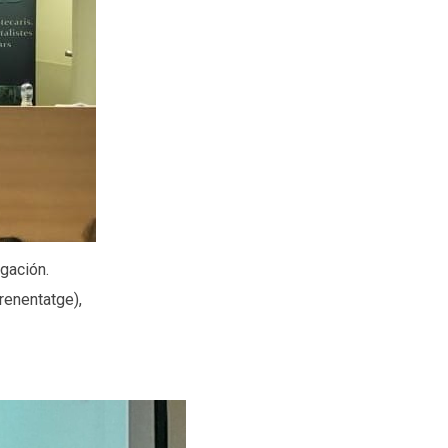
igación.
renentatge),