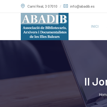
Skip
Camí Real, 3 07010
info@abadib.es
to
content
INICI
II J
Hom