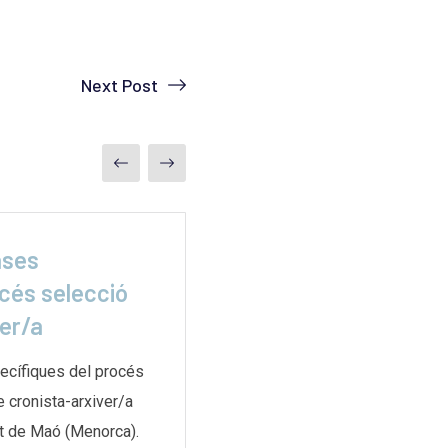
Next Post
ases
La misión secreta 
cés selecció
para rescatar
ver/a
L’article de ElDiario.es relat
secreta i complexa duta a te
ecífiques del procés
de les Nacions Unides per a
e cronista-arxiver/a
t de Maó (Menorca).