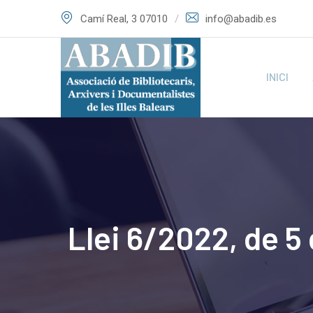
Skip
Camí Real, 3 07010
info@abadib.es
to
content
INICI
Llei 6/2022, de 5 