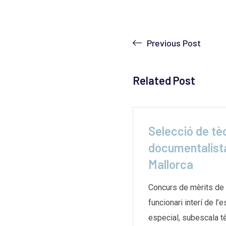
Previous Post
Related Post
ga indefinida a les
Selecció de tè
 de
documentalista
Mallorca
e les biblioteques de
aran una vaga indefinida el
Concurs de mèrits de 
g després d’un mes
funcionari interí de l’
especial, subescala te