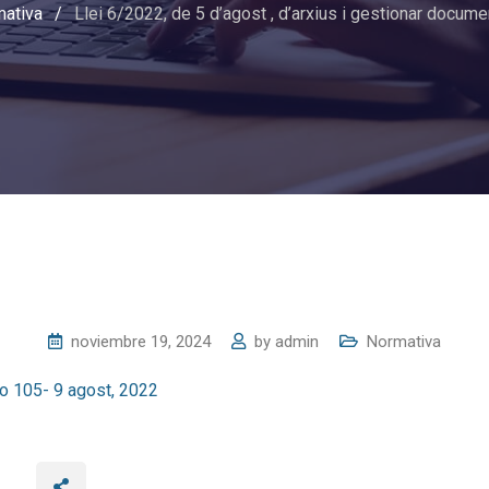
ativa
/
Llei 6/2022, de 5 d’agost , d’arxius i gestionar docume
noviembre 19, 2024
by
admin
Normativa
ero 105- 9 agost, 2022