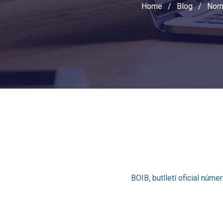
Home
/
Blog
/
Norm
BOIB, butlletí oficial núm