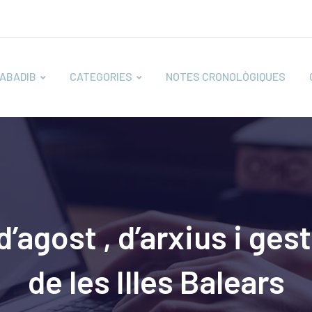
ABADIB
CATEGORIES
NOTES CRONOLÒGIQUES
d’agost , d’arxius i g
de les Illes Balears