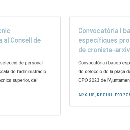
cnic
Convocatòria i b
 al Consell de
específiques pro
de cronista-arxi
selecció de personal
Convocatòria i bases esp
escala de l’administració
de selecció de la plaça d
̀cnica superior, del
OPO 2023 de l’Ajuntamen
,
ARXIUS
RECULL D’OPO