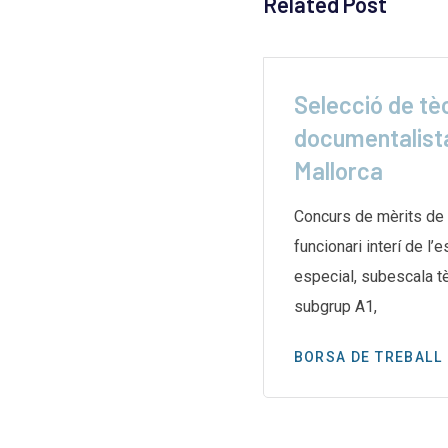
Related Post
ga indefinida a les
Selecció de tè
 de
documentalista
Mallorca
e les biblioteques de
aran una vaga indefinida el
Concurs de mèrits de 
g després d’un mes
funcionari interí de l’
especial, subescala te
subgrup A1,
BORSA DE TREBALL