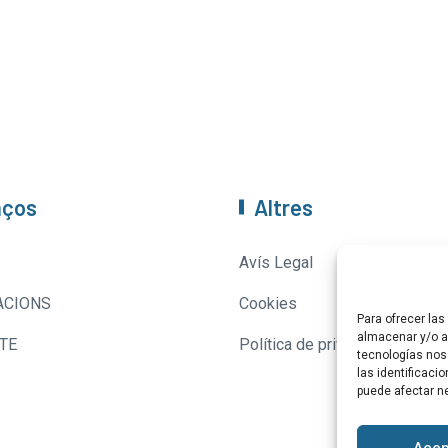
aços
Altres
Avís Legal
ACIONS
Cookies
Para ofrecer la
almacenar y/o ac
TE
Política de privacitat
tecnologías nos
las identificaci
puede afectar ne
Acep