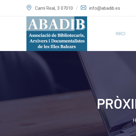
Skip
Camí Real, 3 07010
info@abadib.es
to
content
INICI
PRÒXI
H