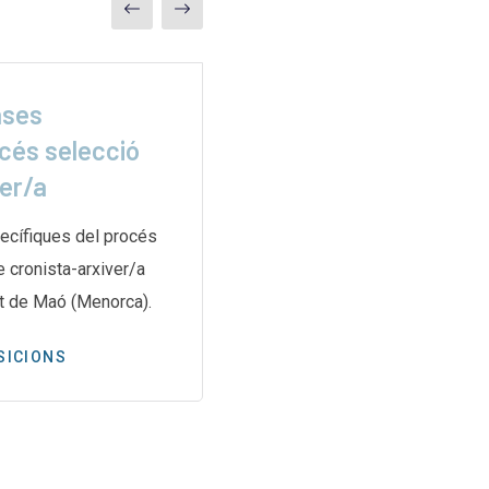
ases
La misión secreta 
cés selecció
para rescatar
ver/a
L’article de ElDiario.es relat
secreta i complexa duta a te
ecífiques del procés
de les Nacions Unides per a
e cronista-arxiver/a
t de Maó (Menorca).
PREMSA
SICIONS