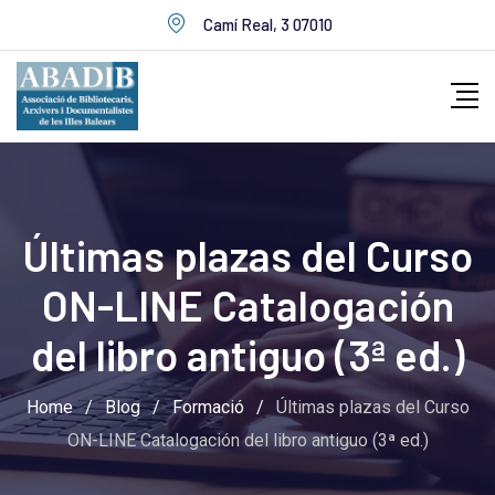
Skip
Camí Real, 3 07010
to
content
Últimas plazas del Curso
ON-LINE Catalogación
del ​libro antiguo (3ª ed​.)​
Home
/
Blog
/
Formació
/
Últimas plazas del Curso
ON-LINE Catalogación del ​libro antiguo (3ª ed​.)​