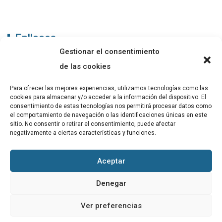
Enllaços
Gestionar el consentimiento
ABADIB
de las cookies
PUBLICACIONS
Para ofrecer las mejores experiencias, utilizamos tecnologías como las
cookies para almacenar y/o acceder a la información del dispositivo. El
CONTACTE
consentimiento de estas tecnologías nos permitirá procesar datos como
el comportamiento de navegación o las identificaciones únicas en este
sitio. No consentir o retirar el consentimiento, puede afectar
negativamente a ciertas características y funciones.
Altres
Aceptar
Avís Legal
Denegar
Cookies
Ver preferencias
Política de privacitat