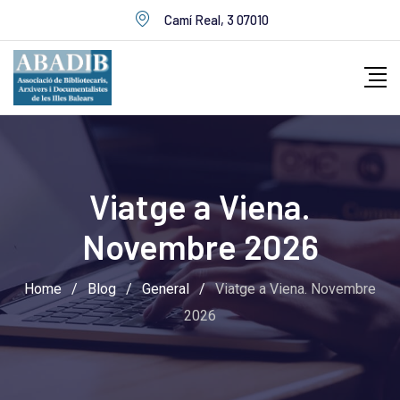
Skip
Camí Real, 3 07010
to
content
Viatge a Viena.
Novembre 2026
Home
/
Blog
/
General
/
Viatge a Viena. Novembre
2026