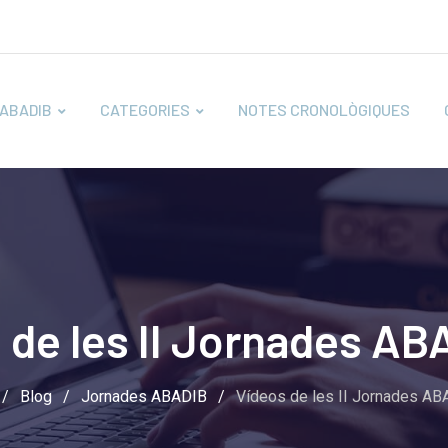
ABADIB
CATEGORIES
NOTES CRONOLÒGIQUES
 de les II Jornades AB
/
Blog
/
Jornades ABADIB
/
Vídeos de les II Jornades AB