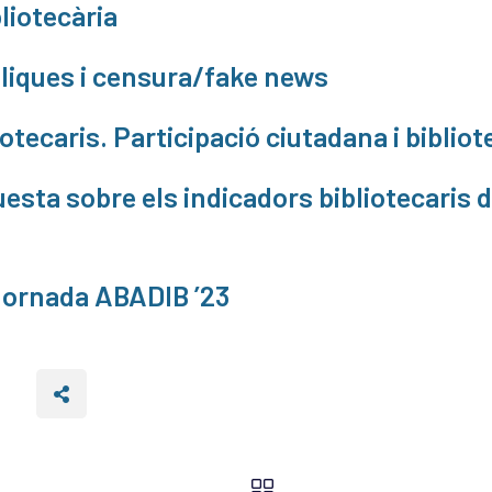
liotecària
liques i censura/fake news
otecaris. Participació ciutadana i biblio
esta sobre els indicadors bibliotecaris de
 Jornada ABADIB ’23