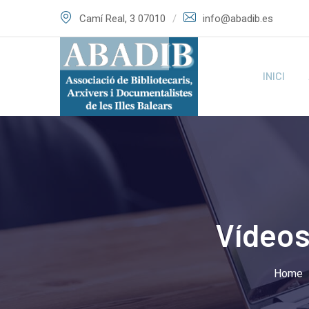
Skip
Camí Real, 3 07010
info@abadib.es
to
content
INICI
Vídeos
Home