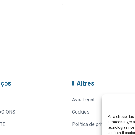
aços
Altres
Avís Legal
ACIONS
Cookies
Para ofrecer la
almacenar y/o ac
TE
Política de privacitat
tecnologías nos
las identificaci