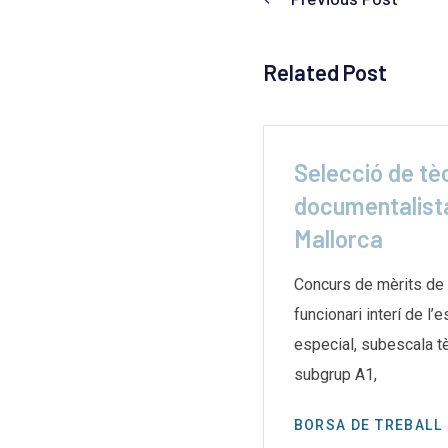
Related Post
ga indefinida a les
Selecció de tè
 de
documentalista
Mallorca
e les biblioteques de
aran una vaga indefinida el
Concurs de mèrits de 
g després d’un mes
funcionari interí de l’
especial, subescala te
subgrup A1,
BORSA DE TREBALL