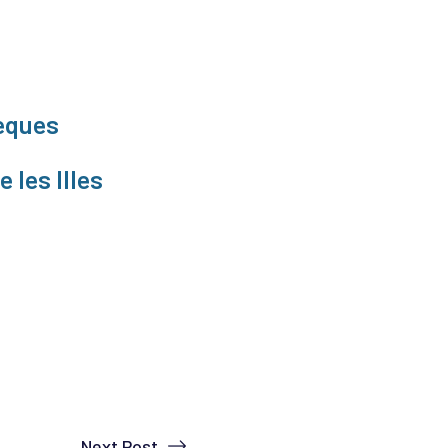
teques
 les Illes
Next Post