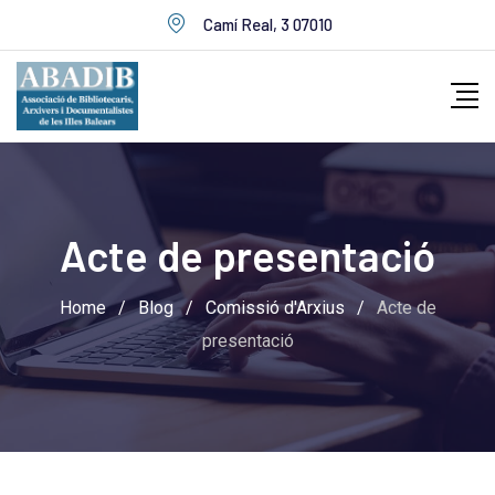
Skip
Camí Real, 3 07010
to
content
Acte de presentació
Home
/
Blog
/
Comissió d'Arxius
/
Acte de
presentació