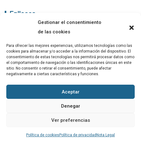
Enllaços
Gestionar el consentimiento
ABADIB
de las cookies
PUBLICACIONS
Para ofrecer las mejores experiencias, utilizamos tecnologías como las
cookies para almacenar y/o acceder a la información del dispositivo. El
CONTACTE
consentimiento de estas tecnologías nos permitirá procesar datos como
el comportamiento de navegación o las identificaciones únicas en este
sitio. No consentir o retirar el consentimiento, puede afectar
negativamente a ciertas características y funciones.
Altres
Aceptar
Avís Legal
Denegar
Cookies
Ver preferencias
Política de privacitat
Política de cookies
Política de privacidad
Nota Legal