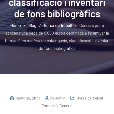
classificació i inventari
de fons bibliogràfics
Home
/
Blog
/
Borsa de treball
/
Concurs per a
concedir una beca de 6.000 euros destinada a incentivar la
formació en matèria de catalogació, classificació i inventari
de fons bibliogràfics
mayo 28, 2011
by
admin
Borsa de treball
,
Formació
,
General