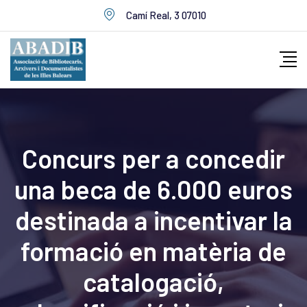
Skip
Camí Real, 3 07010
to
content
Concurs per a concedir
una beca de 6.000 euros
destinada a incentivar la
formació en matèria de
catalogació,