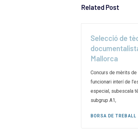
Related Post
ga indefinida a les
Selecció de tè
 de
documentalista
Mallorca
e les biblioteques de
aran una vaga indefinida el
Concurs de mèrits de 
g després d’un mes
funcionari interí de l’
especial, subescala te
subgrup A1,
BORSA DE TREBALL