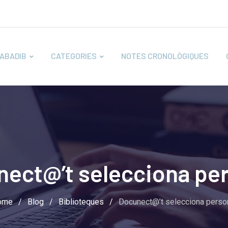
ABADIB
CATEGORIES
NOTES CRONOLÒGIQUES
ect@’t selecciona pe
ome
/
Blog
/
Biblioteques
/
Docunect@’t selecciona perso