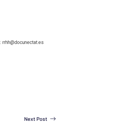
 a: rrhh@docunectat.es
Next Post