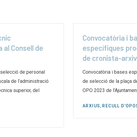
cnic
Convocatòria i b
 al Consell de
específiques pro
de cronista-arxi
selecció de personal
Convocatòria i bases esp
escala de l’administració
de selecció de la plaça d
̀cnica superior, del
OPO 2023 de l’Ajuntamen
,
ARXIUS
RECULL D’OPO