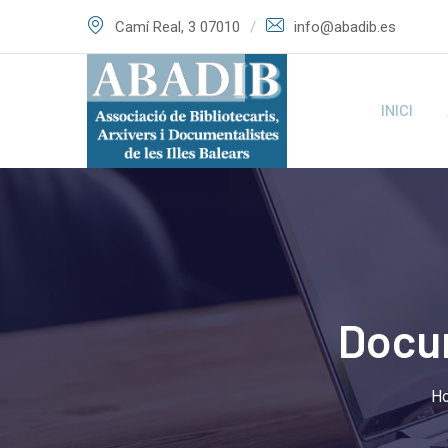
Skip
Camí Real, 3 07010
info@abadib.es
to
content
INICI
Docun
H