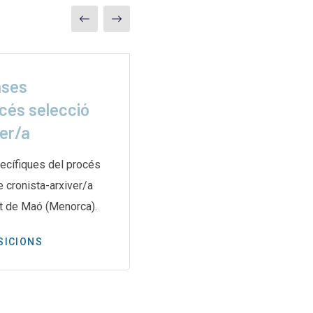
ases
La misión secreta 
cés selecció
para rescatar
ver/a
L’article de ElDiario.es relat
secreta i complexa duta a te
ecífiques del procés
de les Nacions Unides per a
e cronista-arxiver/a
t de Maó (Menorca).
PREMSA
SICIONS