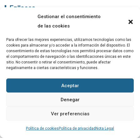
Enllaços
Gestionar el consentimiento
ABADIB
de las cookies
PUBLICACIONS
Para ofrecer las mejores experiencias, utilizamos tecnologías como las
cookies para almacenar y/o acceder a la información del dispositivo. El
CONTACTE
consentimiento de estas tecnologías nos permitirá procesar datos como
el comportamiento de navegación o las identificaciones únicas en este
sitio. No consentir o retirar el consentimiento, puede afectar
negativamente a ciertas características y funciones.
Altres
Aceptar
Avís Legal
Denegar
Cookies
Ver preferencias
Política de privacitat
Política de cookies
Política de privacidad
Nota Legal