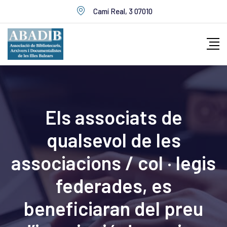
Skip
Camí Real, 3 07010
to
content
Els associats de
qualsevol de les
associacions / col · legis
federades, es
beneficiaran del preu