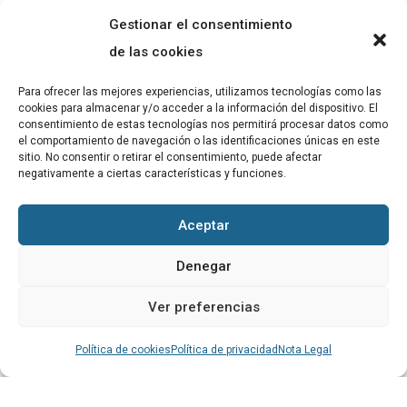
Gestionar el consentimiento
ABADIB
de las cookies
PUBLICACIONS
Para ofrecer las mejores experiencias, utilizamos tecnologías como las
cookies para almacenar y/o acceder a la información del dispositivo. El
CONTACTE
consentimiento de estas tecnologías nos permitirá procesar datos como
el comportamiento de navegación o las identificaciones únicas en este
sitio. No consentir o retirar el consentimiento, puede afectar
negativamente a ciertas características y funciones.
Altres
Aceptar
Avís Legal
Denegar
Cookies
Ver preferencias
Política de privacitat
Política de cookies
Política de privacidad
Nota Legal