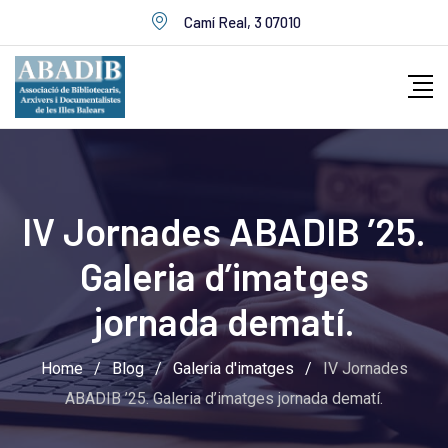
Skip
Camí Real, 3 07010
to
content
IV Jornades ABADIB ’25.
Galeria d’imatges
jornada dematí.
Home
/
Blog
/
Galeria d'imatges
/
IV Jornades
ABADIB ’25. Galeria d’imatges jornada dematí.