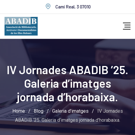
Skip
Camí Real, 3 07010
to
content
IV Jornades ABADIB ’25.
Galeria d’imatges
jornada d’horabaixa.
Home
/
Blog
/
Galeria d'imatges
/
IV Jornades
ABADIB ’25. Galeria d’imatges jornada d’horabaixa.