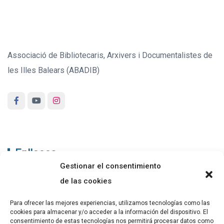
Associació de Bibliotecaris, Arxivers i Documentalistes de
les Illes Balears (ABADIB)
Enllaços
Gestionar el consentimiento
ABADIB
de las cookies
PUBLICACIONS
Para ofrecer las mejores experiencias, utilizamos tecnologías como las
cookies para almacenar y/o acceder a la información del dispositivo. El
CONTACTE
consentimiento de estas tecnologías nos permitirá procesar datos como