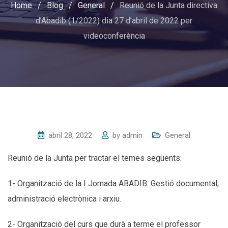
Home
/
Blog
/
General
/
Reunió de la Junta directiva
d’Abadib (1/2022) dia 27 d’abril de 2022 per
videoconferència
abril 28, 2022
by
admin
General
Reunió de la Junta per tractar el temes següents:
1- Organització de la I Jornada ABADIB. Gestió documental,
administració electrònica i arxiu.
2- Organització del curs que durà a terme el professor