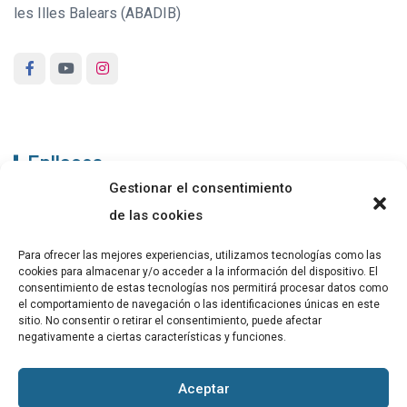
les Illes Balears (ABADIB)
Enllaços
Gestionar el consentimiento
ABADIB
de las cookies
PUBLICACIONS
Para ofrecer las mejores experiencias, utilizamos tecnologías como las
cookies para almacenar y/o acceder a la información del dispositivo. El
CONTACTE
consentimiento de estas tecnologías nos permitirá procesar datos como
el comportamiento de navegación o las identificaciones únicas en este
sitio. No consentir o retirar el consentimiento, puede afectar
negativamente a ciertas características y funciones.
Altres
Aceptar