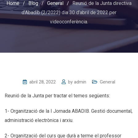
Home
/
Blog
/
General
/
Reunió de la Junta directiva
d’Abadib (2/2022) dia 30 d’abril de 2022 per
videoconferència.
abril 28, 2022
by
admin
General
Reunió de la Junta per tractar el temes següents:
1- Organització de la I Jornada ABADIB. Gestió documental,
administració electrònica i arxiu.
2- Organització del curs que durà a terme el professor