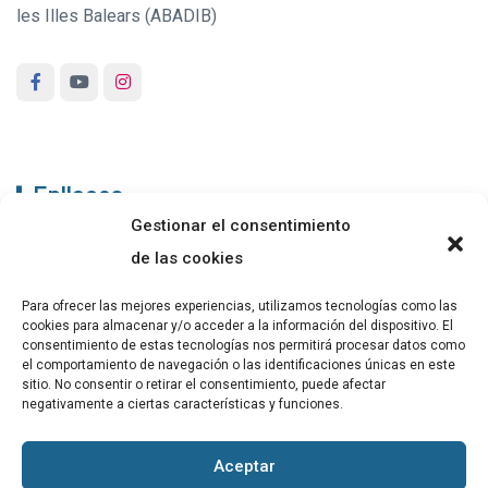
les Illes Balears (ABADIB)
Enllaços
Gestionar el consentimiento
ABADIB
de las cookies
PUBLICACIONS
Para ofrecer las mejores experiencias, utilizamos tecnologías como las
cookies para almacenar y/o acceder a la información del dispositivo. El
CONTACTE
consentimiento de estas tecnologías nos permitirá procesar datos como
el comportamiento de navegación o las identificaciones únicas en este
sitio. No consentir o retirar el consentimiento, puede afectar
negativamente a ciertas características y funciones.
Altres
Aceptar