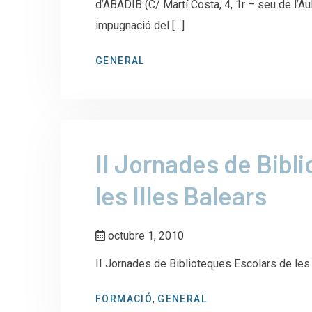
d’ABADIB (C/ Martí Costa, 4, 1r – seu de l’Au
impugnació del […]
GENERAL
II Jornades de Bibl
les IIles Balears
octubre 1, 2010
II Jornades de Biblioteques Escolars de les 
,
FORMACIÓ
GENERAL