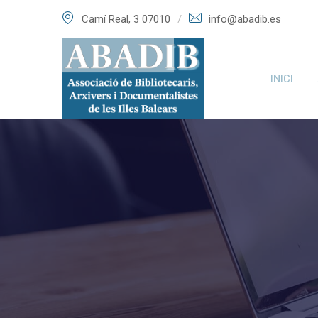
Skip
Camí Real, 3 07010
info@abadib.es
to
content
INICI