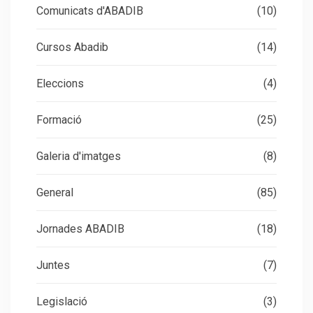
Comunicats d'ABADIB
(10)
Cursos Abadib
(14)
Eleccions
(4)
Formació
(25)
Galeria d'imatges
(8)
General
(85)
Jornades ABADIB
(18)
Juntes
(7)
Legislació
(3)