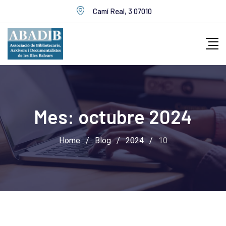
Skip
Camí Real, 3 07010
to
content
Mes:
octubre 2024
Home
/
Blog
/
2024
/
10