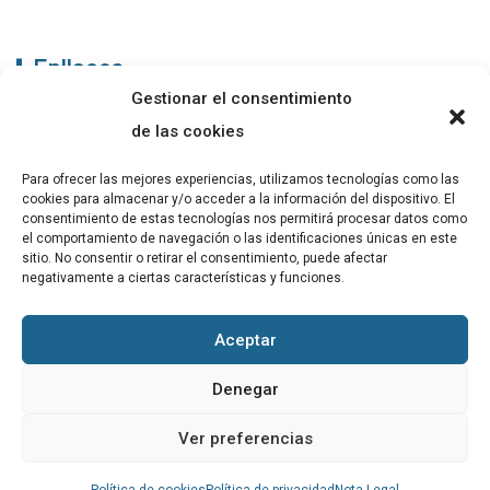
Enllaços
Gestionar el consentimiento
ABADIB
de las cookies
PUBLICACIONS
Para ofrecer las mejores experiencias, utilizamos tecnologías como las
cookies para almacenar y/o acceder a la información del dispositivo. El
CONTACTE
consentimiento de estas tecnologías nos permitirá procesar datos como
el comportamiento de navegación o las identificaciones únicas en este
sitio. No consentir o retirar el consentimiento, puede afectar
negativamente a ciertas características y funciones.
Altres
Aceptar
Avís Legal
Denegar
Cookies
Ver preferencias
Política de privacitat