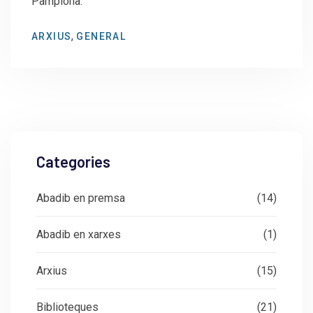
Pamplona.
,
ARXIUS
GENERAL
Categories
Abadib en premsa
(14)
Abadib en xarxes
(1)
Arxius
(15)
Biblioteques
(21)