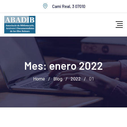
Skip
Camí Real, 3 07010
to
content
Mes:
enero 2022
Home
/
Blog
/
2022
/
01