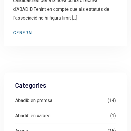
candidatures per a la nova Junta directiva
d’ABADIB.Tenint en compte que als estatuts de
l’associació no hi figura límit […]
GENERAL
Categories
Abadib en premsa
(14)
Abadib en xarxes
(1)
Arxius
(15)