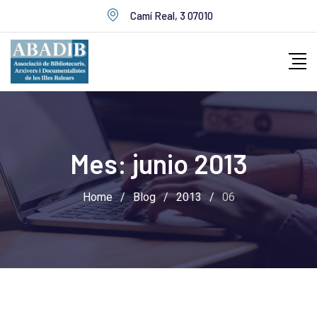
Skip
Camí Real, 3 07010
to
content
Mes:
junio 2013
Home
/
Blog
/
2013
/
06