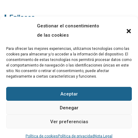
Enllaços
Gestionar el consentimiento
ABADIB
de las cookies
PUBLICACIONS
Para ofrecer las mejores experiencias, utilizamos tecnologías como las
cookies para almacenar y/o acceder a la información del dispositivo. El
CONTACTE
consentimiento de estas tecnologías nos permitirá procesar datos como
el comportamiento de navegación o las identificaciones únicas en este
sitio. No consentir o retirar el consentimiento, puede afectar
negativamente a ciertas características y funciones.
Altres
Aceptar
Avís Legal
Denegar
Cookies
Ver preferencias
Política de privacitat
Política de cookies
Política de privacidad
Nota Legal