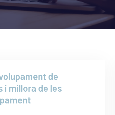
nvolupament de
 i millora de les
quipament