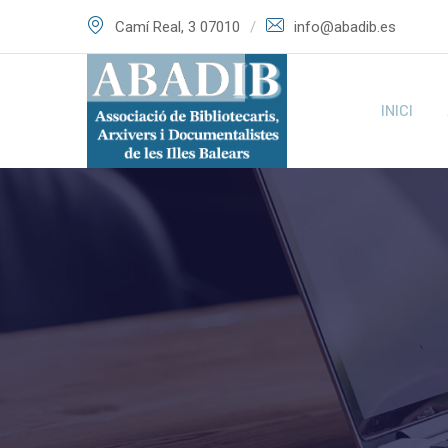
Skip
Camí Real, 3 07010
info@abadib.es
to
content
INICI