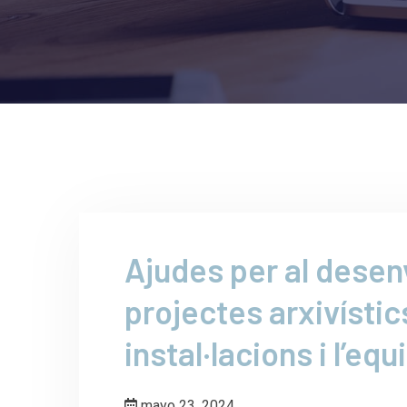
Ajudes per al dese
projectes arxivístics
instal·lacions i l’e
mayo 23, 2024