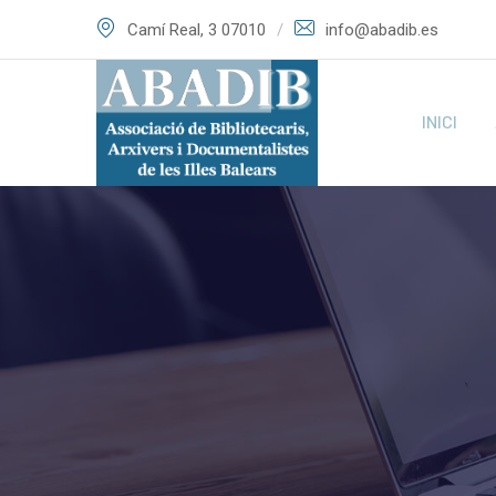
Skip
Camí Real, 3 07010
info@abadib.es
to
content
INICI