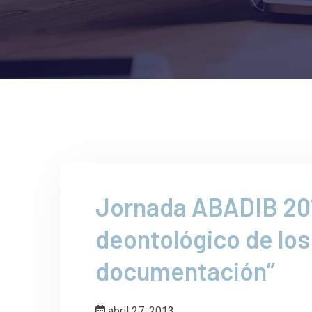
Jornada ABADIB 20
deontológico de los
documentación”
abril 27, 2013