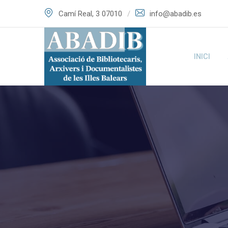
Skip
Camí Real, 3 07010
info@abadib.es
to
content
INICI