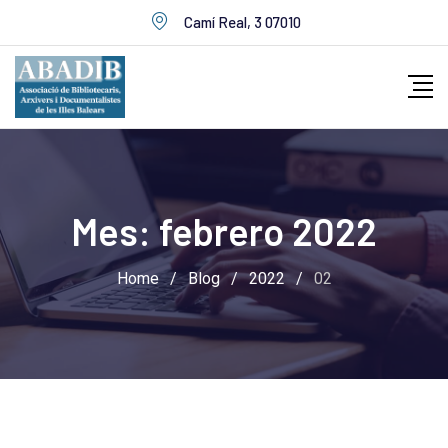
Skip
Camí Real, 3 07010
to
content
Mes:
febrero 2022
Home
/
Blog
/
2022
/
02