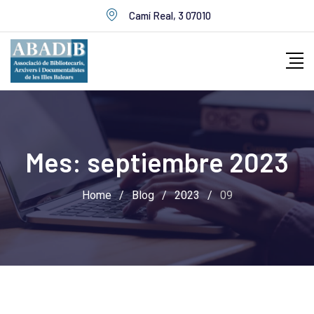
Skip
Camí Real, 3 07010
to
content
Mes:
septiembre 2023
Home
/
Blog
/
2023
/
09