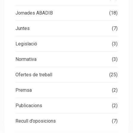
Jornades ABADIB
(18)
Juntes
(7)
Legislació
(3)
Normativa
(3)
Ofertes de treball
(25)
Premsa
(2)
Publicacions
(2)
Recull d’oposicions
(7)