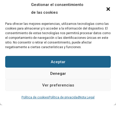
Gestionar el consentimiento
ABADIB
de las cookies
PUBLICACIONS
Para ofrecer las mejores experiencias, utilizamos tecnologías como las
cookies para almacenar y/o acceder a la información del dispositivo. El
CONTACTE
consentimiento de estas tecnologías nos permitirá procesar datos como
el comportamiento de navegación o las identificaciones únicas en este
sitio. No consentir o retirar el consentimiento, puede afectar
negativamente a ciertas características y funciones.
Altres
Aceptar
Avís Legal
Denegar
Cookies
Ver preferencias
Política de privacitat
Política de cookies
Política de privacidad
Nota Legal