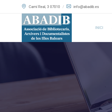
Skip
Camí Real, 3 07010
info@abadib.es
to
content
INICI