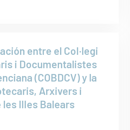
ción entre el CoI·legi
aris i Documentalistes
enciana (COBDCV) y la
tecaris, Arxivers i
les IlIes Balears