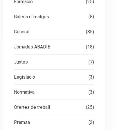
Formació
(25)
Galeria d'imatges
(8)
General
(85)
Jornades ABADIB
(18)
Juntes
(7)
Legislació
(3)
Normativa
(3)
Ofertes de treball
(25)
Premsa
(2)