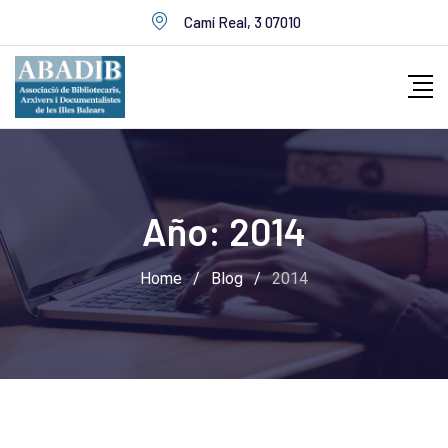
Skip
Camí Real, 3 07010
to
content
Año:
2014
Home
/
Blog
/
2014