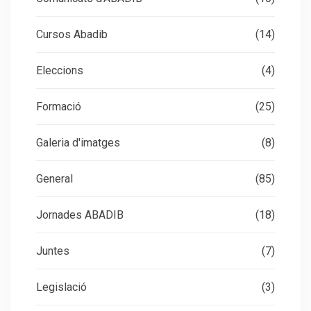
Cursos Abadib
(14)
Eleccions
(4)
Formació
(25)
Galeria d'imatges
(8)
General
(85)
Jornades ABADIB
(18)
Juntes
(7)
Legislació
(3)