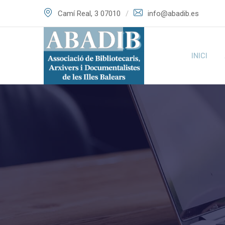
Skip
Camí Real, 3 07010
info@abadib.es
to
content
INICI